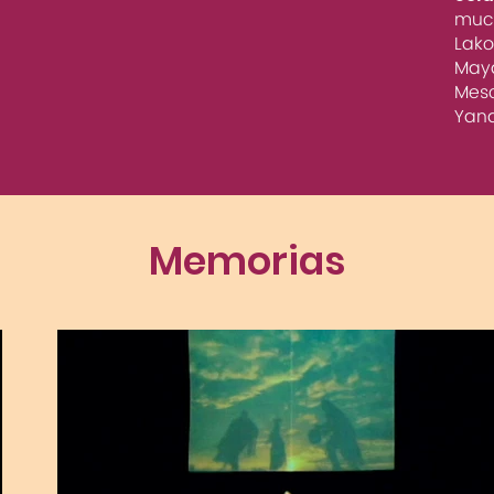
much
Lako
Maya
Mesc
Yana
Memorias