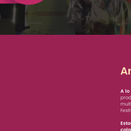
A
A lo
prod
mult
Fest
Esto
cola