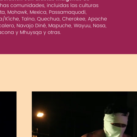
as comunidades, incluidas las culturas
ta, Mohawk, Mexica, Passamaquodi,
/K'iche, Taíno, Quechua, Cherokee, Apache
alero, Navajo Diné, Mapuche, Wayuu, Nasa,
cona y Mhuysqa y otras.