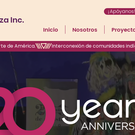
¡Apóyanos
a Inc.
Inicio
Nosotros
Proyect
rte de América.